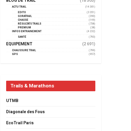
BLOG DE TRAIL
(18 505)
ACTU TRAIL
(14 301)
EDITO
(3 351)
GORATRAIL
(390)
CHASSE
(149)
RÉSULTATS TRAILS
(738)
PREMIUM
(38)
INFOS ENTRAINEMENT
(4 232)
SANTÉ
(793)
EQUIPEMENT
(2 691)
CHAUSSURE TRAIL
(799)
GPS
(957)
Trails & Marathons
UTMB
Diagonale des Fous
EcoTrail Paris