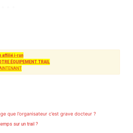
n affilié i-run
TRE ÉQUIPEMENT TRAIL
AINTENANT
age que l’organisateur c’est grave docteur ?
emps sur un trail ?