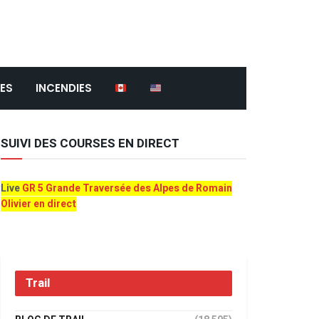
ES
INCENDIES
SUIVI DES COURSES EN DIRECT
Live
GR 5 Grande Traversée des Alpes de Romain
Olivier en direct
Trail