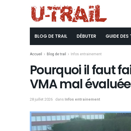
BLOG DE TRAIL
DÉBUTER
GUIDE DES 
Accueil
Blog de trail
Infos entrainement
Pourquoi il faut f
VMA mal évaluée
28 juillet 2026
dans
Infos entrainement