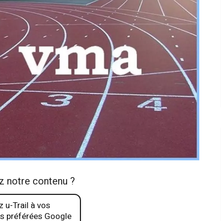
z notre contenu ?
 u-Trail à vos
s préférées Google