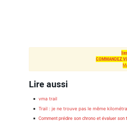
lie
COMMANDEZ VO
M
Lire aussi
vma trail
Trail : je ne trouve pas le même kilométr
Comment prédire son chrono et évaluer son t