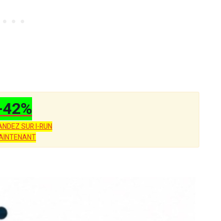
-42%
NDEZ SUR I-RUN
AINTENANT