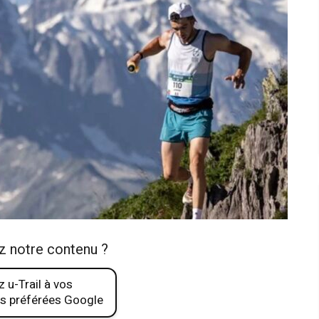
z notre contenu ?
 u-Trail à vos
s préférées Google