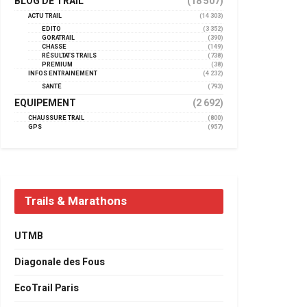
BLOG DE TRAIL
(18 507)
ACTU TRAIL
(14 303)
EDITO
(3 352)
GORATRAIL
(390)
CHASSE
(149)
RÉSULTATS TRAILS
(738)
PREMIUM
(38)
INFOS ENTRAINEMENT
(4 232)
SANTÉ
(793)
EQUIPEMENT
(2 692)
CHAUSSURE TRAIL
(800)
GPS
(957)
Trails & Marathons
UTMB
Diagonale des Fous
EcoTrail Paris