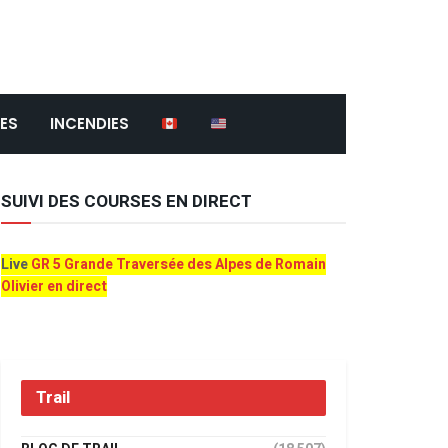
ES
INCENDIES
SUIVI DES COURSES EN DIRECT
Live
GR 5 Grande Traversée des Alpes de Romain
Olivier en direct
Trail