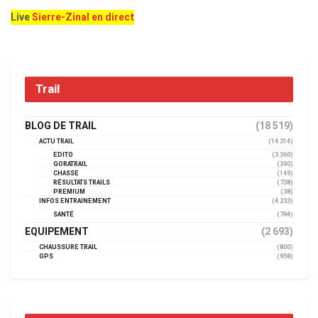
Live
Sierre-Zinal en direct
Trail
BLOG DE TRAIL
(18 519)
ACTU TRAIL
(14 314)
EDITO
(3 360)
GORATRAIL
(390)
CHASSE
(149)
RÉSULTATS TRAILS
(738)
PREMIUM
(38)
INFOS ENTRAINEMENT
(4 233)
SANTÉ
(794)
EQUIPEMENT
(2 693)
CHAUSSURE TRAIL
(800)
GPS
(958)