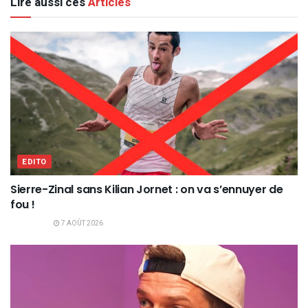
Lire aussi ces
Articles
EDITO
Sierre-Zinal sans Kilian Jornet : on va s’ennuyer de
fou !
7 AOÛT 2026