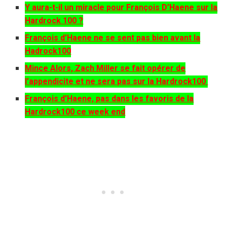
Y aura-t-il un miracle pour François D’Haene sur la
Hardrock 100 ?
François d’Haene ne se sent pas bien avant la
Hadrock100
Mince Alors, Zach Miller se fait opérer de
l’appendicite et ne sera pas sur la Hardrock100
François d’Haene, pas dans les favoris de la
Hardrock100 ce week end