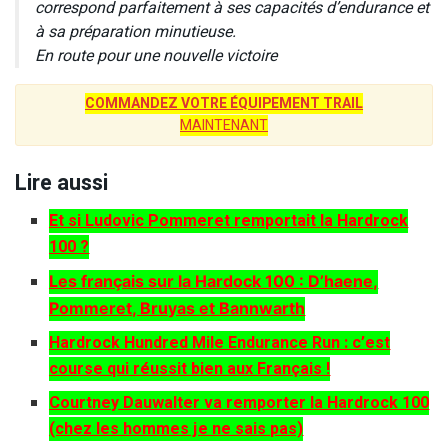
correspond parfaitement à ses capacités d’endurance et
à sa préparation minutieuse.
En route pour une nouvelle victoire
COMMANDEZ VOTRE ÉQUIPEMENT TRAIL
MAINTENANT
Lire aussi
Et si Ludovic Pommeret remportait la Hardrock
100 ?
Les français sur la Hardock 100 : D’haene,
Pommeret, Bruyas et Bannwarth
Hardrock Hundred Mile Endurance Run : c’est
course qui réussit bien aux Français !
Courtney Dauwalter va remporter la Hardrock 100
(chez les hommes je ne sais pas)