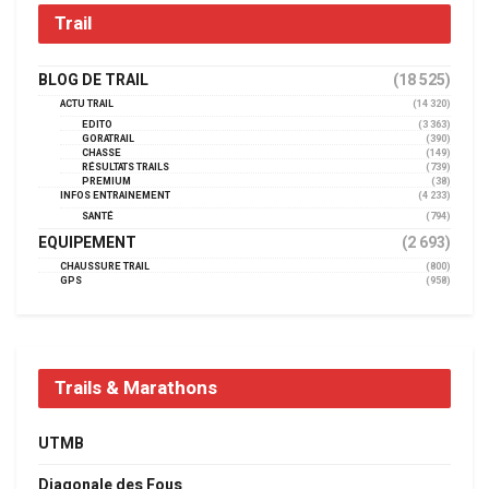
Trail
BLOG DE TRAIL
(18 525)
ACTU TRAIL
(14 320)
EDITO
(3 363)
GORATRAIL
(390)
CHASSE
(149)
RÉSULTATS TRAILS
(739)
PREMIUM
(38)
INFOS ENTRAINEMENT
(4 233)
SANTÉ
(794)
EQUIPEMENT
(2 693)
CHAUSSURE TRAIL
(800)
GPS
(958)
Trails & Marathons
UTMB
Diagonale des Fous