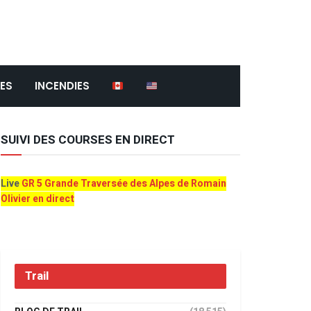
ES
INCENDIES
SUIVI DES COURSES EN DIRECT
Live
GR 5 Grande Traversée des Alpes de Romain
Olivier en direct
Trail