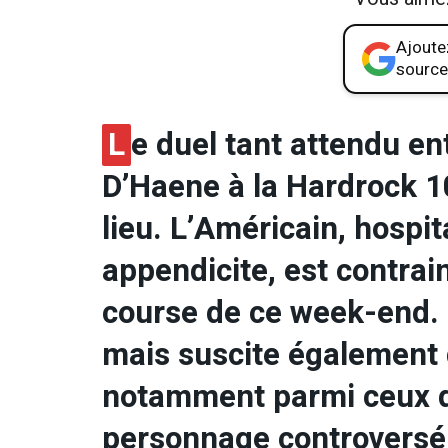
Ajoutez
source
L
e duel tant attendu en
D’Haene à la Hardrock 1
lieu. L’Américain, hospi
appendicite, est contrain
course de ce week-end.
mais suscite également 
notamment parmi ceux qu
personnage controversé 