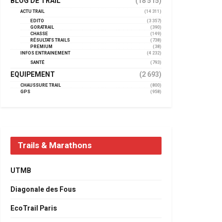
BLOG DE TRAIL
(18 515)
ACTU TRAIL
(14 311)
EDITO
(3 357)
GORATRAIL
(390)
CHASSE
(149)
RÉSULTATS TRAILS
(738)
PREMIUM
(38)
INFOS ENTRAINEMENT
(4 232)
SANTÉ
(793)
EQUIPEMENT
(2 693)
CHAUSSURE TRAIL
(800)
GPS
(958)
Trails & Marathons
UTMB
Diagonale des Fous
EcoTrail Paris