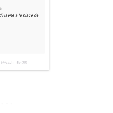
e.
d’Haene à la place de
r (@zachmiller38)