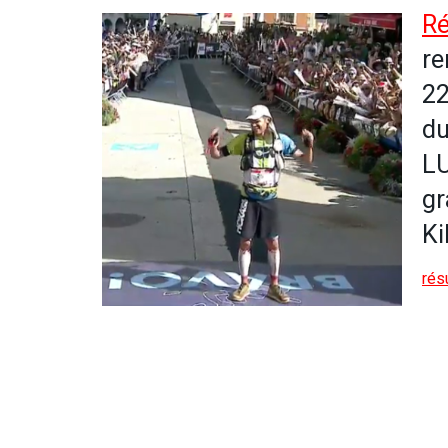
Ré
re
22
du
LU
gr
Ki
rés