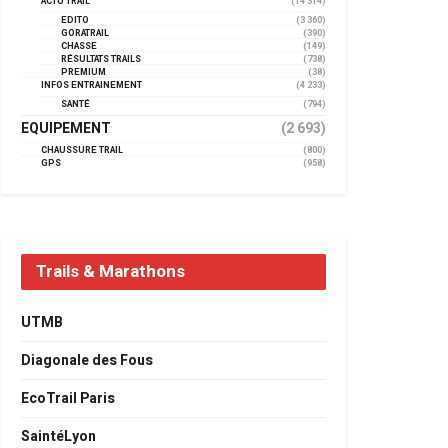
ACTU TRAIL
(14 314)
EDITO
(3 360)
GORATRAIL
(390)
CHASSE
(149)
RÉSULTATS TRAILS
(738)
PREMIUM
(38)
INFOS ENTRAINEMENT
(4 233)
SANTÉ
(794)
EQUIPEMENT
(2 693)
CHAUSSURE TRAIL
(800)
GPS
(958)
Trails & Marathons
UTMB
Diagonale des Fous
EcoTrail Paris
SaintéLyon