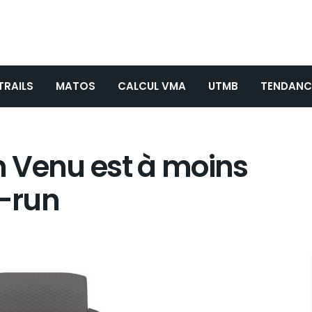
TRAILS
MATOS
CALCUL VMA
UTMB
TENDANC
 Venu est à moins
i-run