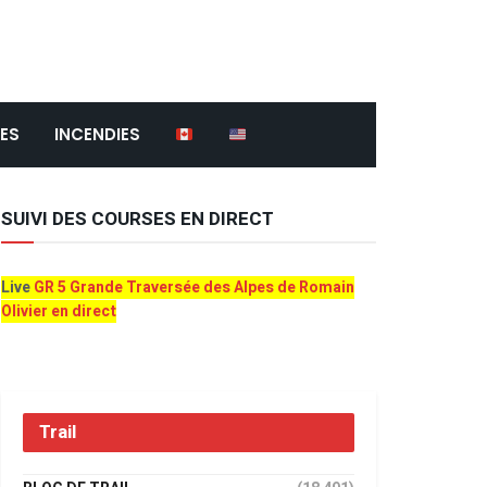
ES
INCENDIES
SUIVI DES COURSES EN DIRECT
Live
GR 5 Grande Traversée des Alpes de Romain
Olivier en direct
Trail