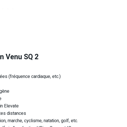
in Venu SQ 2
es (fréquence cardiaque, etc.)
ygène
e
in Elevate
ntes distances
ion, marche, cyclisme, natation, golf, etc.