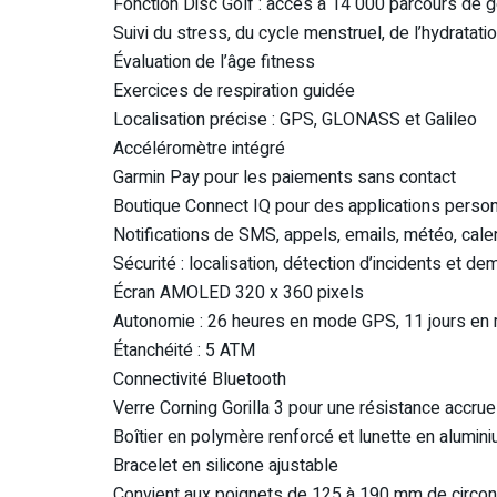
Fonction Disc Golf : accès à 14 000 parcours de go
Suivi du stress, du cycle menstruel, de l’hydratati
Évaluation de l’âge fitness
Exercices de respiration guidée
Localisation précise : GPS, GLONASS et Galileo
Accéléromètre intégré
Garmin Pay pour les paiements sans contact
Boutique Connect IQ pour des applications perso
Notifications de SMS, appels, emails, météo, calen
Sécurité : localisation, détection d’incidents et 
Écran AMOLED 320 x 360 pixels
Autonomie : 26 heures en mode GPS, 11 jours en
Étanchéité : 5 ATM
Connectivité Bluetooth
Verre Corning Gorilla 3 pour une résistance accrue
Boîtier en polymère renforcé et lunette en alumin
Bracelet en silicone ajustable
Convient aux poignets de 125 à 190 mm de circo