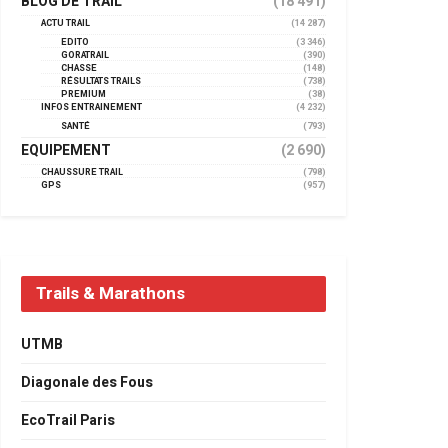
BLOG DE TRAIL
(18 491)
ACTU TRAIL
(14 287)
EDITO
(3 346)
GORATRAIL
(390)
CHASSE
(148)
RÉSULTATS TRAILS
(738)
PREMIUM
(38)
INFOS ENTRAINEMENT
(4 232)
SANTÉ
(793)
EQUIPEMENT
(2 690)
CHAUSSURE TRAIL
(798)
GPS
(957)
Trails & Marathons
UTMB
Diagonale des Fous
EcoTrail Paris