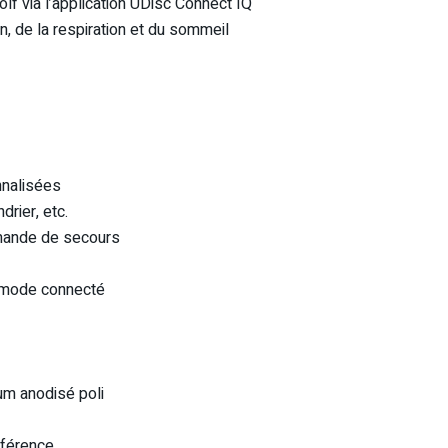
lf via l’application UDisc Connect IQ
on, de la respiration et du sommeil
nnalisées
drier, etc.
demande de secours
 mode connecté
ium anodisé poli
nférence