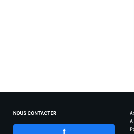
NOUS CONTACTER
Ac
À
Po
f