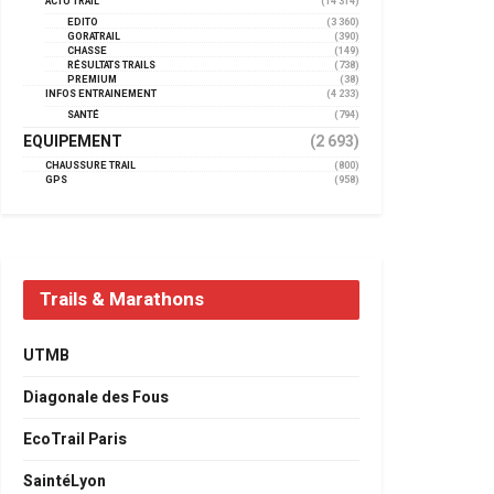
ACTU TRAIL
(14 314)
EDITO
(3 360)
GORATRAIL
(390)
CHASSE
(149)
RÉSULTATS TRAILS
(738)
PREMIUM
(38)
INFOS ENTRAINEMENT
(4 233)
SANTÉ
(794)
EQUIPEMENT
(2 693)
CHAUSSURE TRAIL
(800)
GPS
(958)
Trails & Marathons
UTMB
Diagonale des Fous
EcoTrail Paris
SaintéLyon