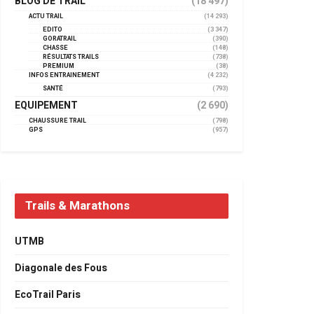
BLOG DE TRAIL
(18 497)
ACTU TRAIL
(14 293)
EDITO
(3 347)
GORATRAIL
(390)
CHASSE
(148)
RÉSULTATS TRAILS
(738)
PREMIUM
(38)
INFOS ENTRAINEMENT
(4 232)
SANTÉ
(793)
EQUIPEMENT
(2 690)
CHAUSSURE TRAIL
(798)
GPS
(957)
Trails & Marathons
UTMB
Diagonale des Fous
EcoTrail Paris