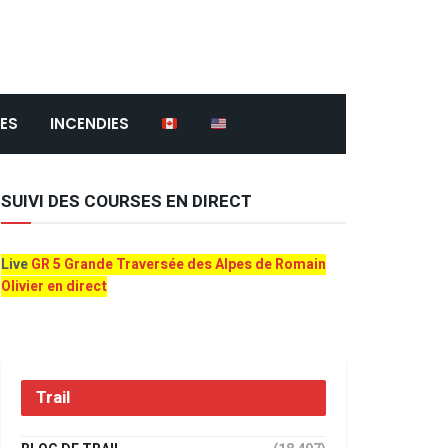
ES
INCENDIES
SUIVI DES COURSES EN DIRECT
Live
GR 5 Grande Traversée des Alpes de Romain
Olivier en direct
Trail