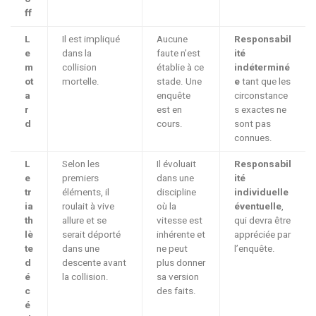
ff
L
Il est impliqué
Aucune
Responsabil
e
dans la
faute n’est
ité
m
collision
établie à ce
indéterminé
ot
mortelle.
stade. Une
e
tant que les
a
enquête
circonstance
r
est en
s exactes ne
d
cours.
sont pas
connues.
L
Selon les
Il évoluait
Responsabil
e
premiers
dans une
ité
tr
éléments, il
discipline
individuelle
ia
roulait à vive
où la
éventuelle
,
th
allure et se
vitesse est
qui devra être
lè
serait déporté
inhérente et
appréciée par
te
dans une
ne peut
l’enquête.
d
descente avant
plus donner
é
la collision.
sa version
c
des faits.
é