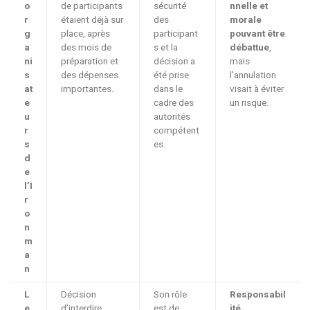
o
de participants
sécurité
nnelle et
r
étaient déjà sur
des
morale
g
place, après
participant
pouvant être
a
des mois de
s et la
débattue
,
ni
préparation et
décision a
mais
s
des dépenses
été prise
l’annulation
at
importantes.
dans le
visait à éviter
e
cadre des
un risque.
u
autorités
r
compétent
s
es.
d
e
l’I
r
o
n
m
a
n
L
Décision
Son rôle
Responsabil
e
d’interdire
est de
ité