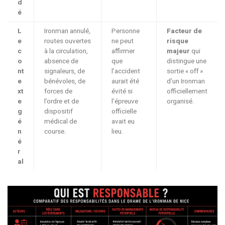
d
é
L
Ironman annulé,
Personne
Facteur de
e
routes ouvertes
ne peut
risque
c
à la circulation,
affirmer
majeur
qui
o
absence de
que
distingue une
nt
signaleurs, de
l’accident
sortie « off »
e
bénévoles, de
aurait été
d’un Ironman
xt
forces de
évité si
officiellement
e
l’ordre et de
l’épreuve
organisé.
g
dispositif
officielle
é
médical de
avait eu
n
course.
lieu.
é
r
al