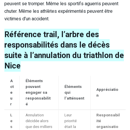
peuvent se tromper. Même les sportifs aguerris peuvent
chuter. Même les athlètes expérimentés peuvent être
victimes d’un accident.
Référence trail, l’arbre des
responsabilités dans le décès
suite à l’annulation du triathlon de
Nice
A
Éléments
ct
pouvant
Éléments
Appréciatio
e
engager sa
qui
n
u
responsabilit
l’atténuent
r
é
L
Annulation
Leur
Responsabil
e
décidée alors
priorité
ité
s
que des milliers
était la
organisatio