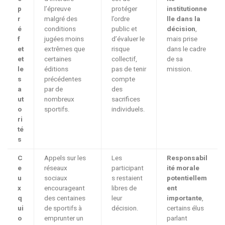
p
l’épreuve
protéger
institutionne
r
malgré des
l’ordre
lle dans la
é
conditions
public et
décision
,
f
jugées moins
d’évaluer le
mais prise
et
extrêmes que
risque
dans le cadre
et
certaines
collectif,
de sa
le
éditions
pas de tenir
mission.
s
précédentes
compte
a
par de
des
ut
nombreux
sacrifices
o
sportifs.
individuels.
ri
té
s
C
Appels sur les
Les
Responsabil
e
réseaux
participant
ité morale
u
sociaux
s restaient
potentiellem
x
encourageant
libres de
ent
q
des centaines
leur
importante
,
ui
de sportifs à
décision.
certains élus
o
emprunter un
parlant