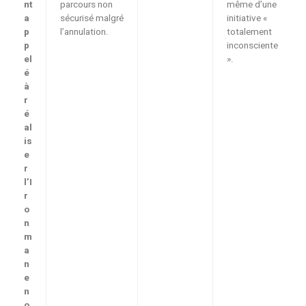
nt
parcours non
même d’une
a
sécurisé malgré
initiative «
p
l’annulation.
totalement
p
inconsciente
el
».
é
à
r
é
al
is
e
r
l’I
r
o
n
m
a
n
e
n
o