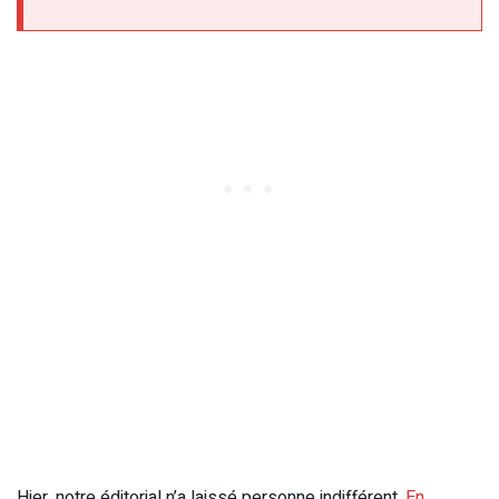
Hier, notre éditorial n’a laissé personne indifférent.
En