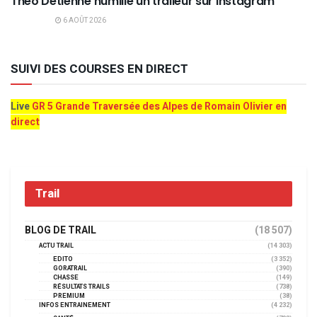
Théo Detienne humilie un traileur sur Instagram
6 AOÛT 2026
SUIVI DES COURSES EN DIRECT
Live
GR 5 Grande Traversée des Alpes de Romain Olivier en
direct
Trail
BLOG DE TRAIL
(18 507)
ACTU TRAIL
(14 303)
EDITO
(3 352)
GORATRAIL
(390)
CHASSE
(149)
RÉSULTATS TRAILS
(738)
PREMIUM
(38)
INFOS ENTRAINEMENT
(4 232)