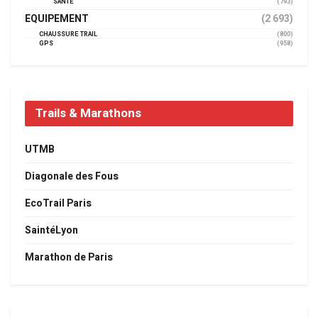
SANTÉ
(793)
EQUIPEMENT
(2 693)
CHAUSSURE TRAIL
(800)
GPS
(958)
Trails & Marathons
UTMB
Diagonale des Fous
EcoTrail Paris
SaintéLyon
Marathon de Paris