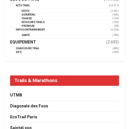
ACTU TRAIL
(14 317)
EDITO
(3 361)
GORATRAIL
(390)
CHASSE
(149)
RÉSULTATS TRAILS
(739)
PREMIUM
(38)
INFOS ENTRAINEMENT
(4 233)
SANTÉ
(794)
EQUIPEMENT
(2 693)
CHAUSSURE TRAIL
(800)
GPS
(958)
Trails & Marathons
UTMB
Diagonale des Fous
EcoTrail Paris
SaintéLyon