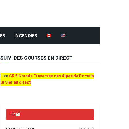
ES
INCENDIES
SUIVI DES COURSES EN DIRECT
Live
GR 5 Grande Traversée des Alpes de Romain
Olivier en direct
Trail