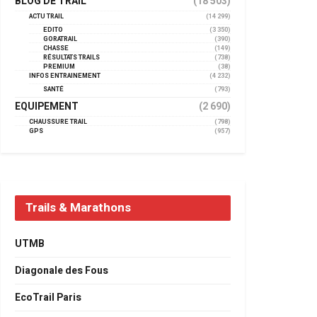
BLOG DE TRAIL
(18 503)
ACTU TRAIL
(14 299)
EDITO
(3 350)
GORATRAIL
(390)
CHASSE
(149)
RÉSULTATS TRAILS
(738)
PREMIUM
(38)
INFOS ENTRAINEMENT
(4 232)
SANTÉ
(793)
EQUIPEMENT
(2 690)
CHAUSSURE TRAIL
(798)
GPS
(957)
Trails & Marathons
UTMB
Diagonale des Fous
EcoTrail Paris