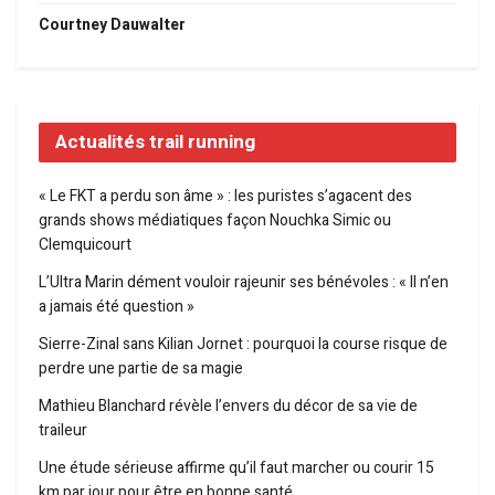
Courtney Dauwalter
Actualités trail running
« Le FKT a perdu son âme » : les puristes s’agacent des
grands shows médiatiques façon Nouchka Simic ou
Clemquicourt
L’Ultra Marin dément vouloir rajeunir ses bénévoles : « Il n’en
a jamais été question »
Sierre-Zinal sans Kilian Jornet : pourquoi la course risque de
perdre une partie de sa magie
Mathieu Blanchard révèle l’envers du décor de sa vie de
traileur
Une étude sérieuse affirme qu’il faut marcher ou courir 15
km par jour pour être en bonne santé