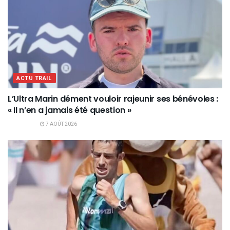
ACTU TRAIL
L’Ultra Marin dément vouloir rajeunir ses bénévoles :
« Il n’en a jamais été question »
7 AOÛT 2026