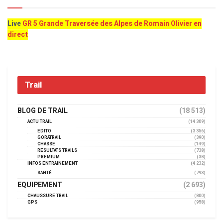
Live
GR 5 Grande Traversée des Alpes de Romain Olivier en
direct
Trail
BLOG DE TRAIL
(18 513)
ACTU TRAIL
(14 309)
EDITO
(3 356)
GORATRAIL
(390)
CHASSE
(149)
RÉSULTATS TRAILS
(738)
PREMIUM
(38)
INFOS ENTRAINEMENT
(4 232)
SANTÉ
(793)
EQUIPEMENT
(2 693)
CHAUSSURE TRAIL
(800)
GPS
(958)