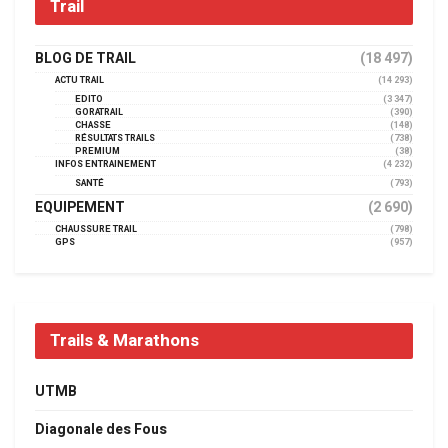
Trail
BLOG DE TRAIL
(18 497)
ACTU TRAIL
(14 293)
EDITO
(3 347)
GORATRAIL
(390)
CHASSE
(148)
RÉSULTATS TRAILS
(738)
PREMIUM
(38)
INFOS ENTRAINEMENT
(4 232)
SANTÉ
(793)
EQUIPEMENT
(2 690)
CHAUSSURE TRAIL
(798)
GPS
(957)
Trails & Marathons
UTMB
Diagonale des Fous