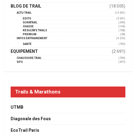
BLOG DE TRAIL
(18 505)
ACTU TRAIL
(14 301)
EDITO
(3 351)
GORATRAIL
(390)
CHASSE
(149)
RÉSULTATS TRAILS
(738)
PREMIUM
(38)
INFOS ENTRAINEMENT
(4 232)
SANTÉ
(793)
EQUIPEMENT
(2 691)
CHAUSSURE TRAIL
(799)
GPS
(957)
Trails & Marathons
UTMB
Diagonale des Fous
EcoTrail Paris