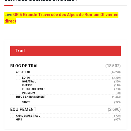
Live
GR 5 Grande Traversée des Alpes de Romain Olivier en
direct
Trail
BLOG DE TRAIL
(18 502)
ACTU TRAIL
(14 298)
EDITO
(3 350)
GORATRAIL
(390)
CHASSE
(148)
RÉSULTATS TRAILS
(738)
PREMIUM
(38)
INFOS ENTRAINEMENT
(4 232)
SANTÉ
(793)
EQUIPEMENT
(2 690)
CHAUSSURE TRAIL
(798)
GPS
(957)