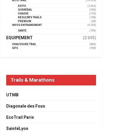
ACTU TRAIL
(14 318)
EDITO
(3 362)
GORATRAIL
(390)
CHASSE
(149)
RÉSULTATS TRAILS
(739)
PREMIUM
(38)
INFOS ENTRAINEMENT
(4 233)
SANTÉ
(794)
EQUIPEMENT
(2 693)
CHAUSSURE TRAIL
(800)
GPS
(958)
Trails & Marathons
UTMB
Diagonale des Fous
EcoTrail Paris
SaintéLyon