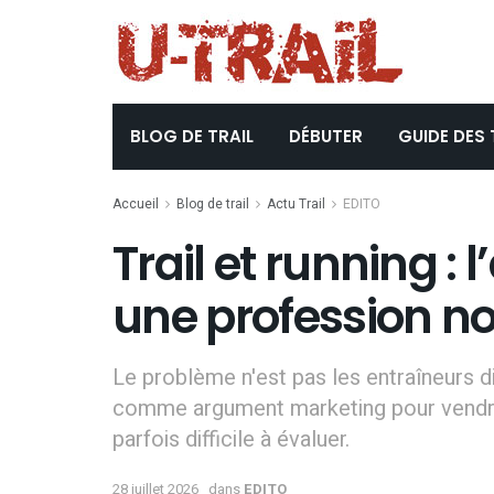
BLOG DE TRAIL
DÉBUTER
GUIDE DES 
Accueil
Blog de trail
Actu Trail
EDITO
Trail et running :
une profession n
Le problème n'est pas les entraîneurs di
comme argument marketing pour vendre 
parfois difficile à évaluer.
28 juillet 2026
dans
EDITO