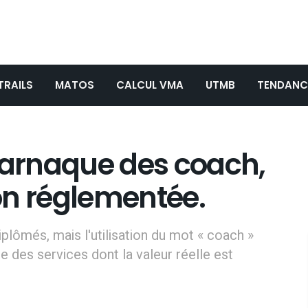
TRAILS
MATOS
CALCUL VMA
UTMB
TENDANC
 l’arnaque des coach,
on réglementée.
plômés, mais l'utilisation du mot « coach »
des services dont la valeur réelle est