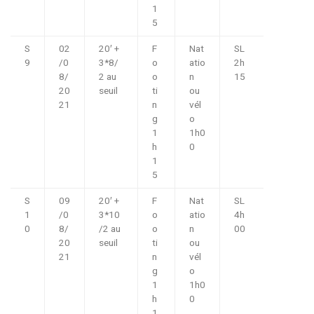
1
5
S
02
20′ +
F
Nat
SL
9
/0
3*8/
o
atio
2h
8/
2 au
o
n
15
20
seuil
ti
ou
21
n
vél
g
o
1
1h0
h
0
1
5
S
09
20′ +
F
Nat
SL
1
/0
3*10
o
atio
4h
0
8/
/2 au
o
n
00
20
seuil
ti
ou
21
n
vél
g
o
1
1h0
h
0
1