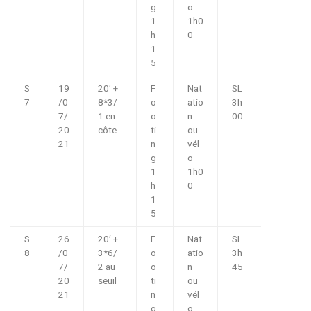
g
o
1
1h0
h
0
1
5
S
19
20′ +
F
Nat
SL
7
/0
8*3/
o
atio
3h
7/
1 en
o
n
00
20
côte
ti
ou
21
n
vél
g
o
1
1h0
h
0
1
5
S
26
20′ +
F
Nat
SL
8
/0
3*6/
o
atio
3h
7/
2 au
o
n
45
20
seuil
ti
ou
21
n
vél
g
o