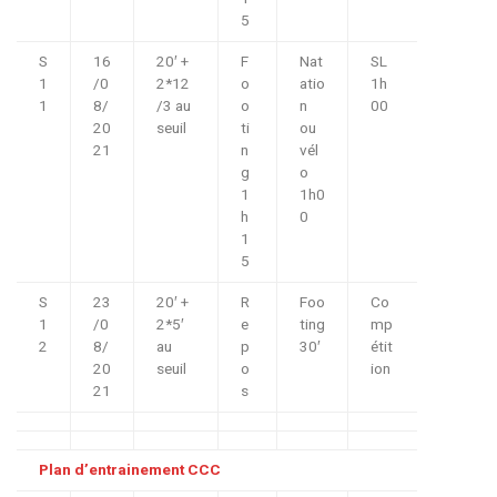
5
S
16
20′ +
F
Nat
SL
1
/0
2*12
o
atio
1h
1
8/
/3 au
o
n
00
20
seuil
ti
ou
21
n
vél
g
o
1
1h0
h
0
1
5
S
23
20′ +
R
Foo
Co
1
/0
2*5′
e
ting
mp
2
8/
au
p
30′
étit
20
seuil
o
ion
21
s
Plan d’entrainement CCC