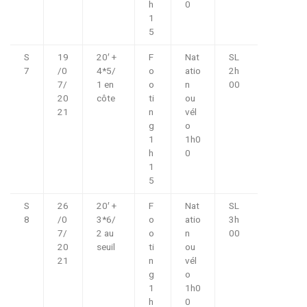
h
0
1
5
S
19
20′ +
F
Nat
SL
7
/0
4*5/
o
atio
2h
7/
1 en
o
n
00
20
côte
ti
ou
21
n
vél
g
o
1
1h0
h
0
1
5
S
26
20′ +
F
Nat
SL
8
/0
3*6/
o
atio
3h
7/
2 au
o
n
00
20
seuil
ti
ou
21
n
vél
g
o
1
1h0
h
0