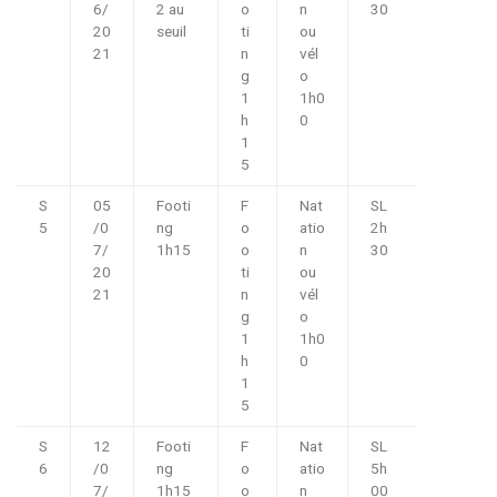
6/
2 au
o
n
30
20
seuil
ti
ou
21
n
vél
g
o
1
1h0
h
0
1
5
S
05
Footi
F
Nat
SL
5
/0
ng
o
atio
2h
7/
1h15
o
n
30
20
ti
ou
21
n
vél
g
o
1
1h0
h
0
1
5
S
12
Footi
F
Nat
SL
6
/0
ng
o
atio
5h
7/
1h15
o
n
00