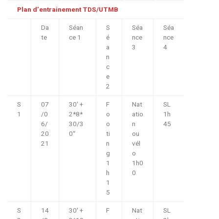
Plan d’entrainement TDS/UTMB
Da
Séan
S
Séa
Séa
te
ce 1
é
nce
nce
a
3
4
n
c
e
2
S
07
30′ +
F
Nat
SL
1
/0
2*8*
o
atio
1h
6/
30/3
o
n
45
20
0″
ti
ou
21
n
vél
g
o
1
1h0
h
0
1
5
S
14
30′ +
F
Nat
SL