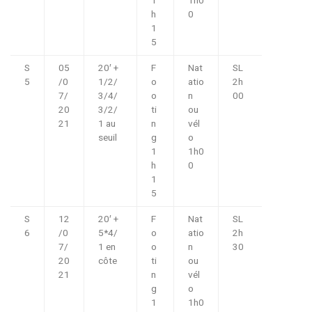
1
1h0
h
0
1
5
S
05
20′ +
F
Nat
SL
5
/0
1/2/
o
atio
2h
7/
3/4/
o
n
00
20
3/2/
ti
ou
21
1 au
n
vél
seuil
g
o
1
1h0
h
0
1
5
S
12
20′ +
F
Nat
SL
6
/0
5*4/
o
atio
2h
7/
1 en
o
n
30
20
côte
ti
ou
21
n
vél
g
o
1
1h0