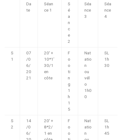
Da
Séan
S
Séa
Séa
te
ce 1
é
nce
nce
a
3
4
n
c
e
2
S
07
20′ +
F
Nat
SL
1
/0
10*1’
o
atio
1h
6/
30/1
o
n
30
20
en
ti
ou
21
côte
n
vél
g
o
1
1h0
h
0
1
5
S
14
20′ +
F
Nat
SL
2
/0
8*2/
o
atio
1h
6/
1 en
o
n
45
20
côte
ti
ou