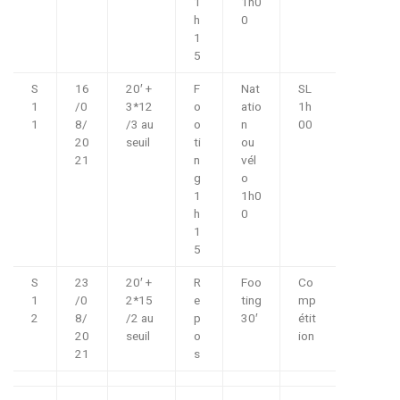
1
1h0
h
0
1
5
S
16
20′ +
F
Nat
SL
1
/0
3*12
o
atio
1h
1
8/
/3 au
o
n
00
20
seuil
ti
ou
21
n
vél
g
o
1
1h0
h
0
1
5
S
23
20′ +
R
Foo
Co
1
/0
2*15
e
ting
mp
2
8/
/2 au
p
30′
étit
20
seuil
o
ion
21
s