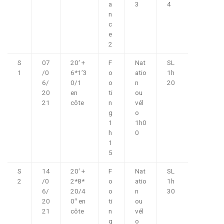
a
3
4
n
c
e
2
S
07
20′ +
F
Nat
SL
1
/0
6*1’3
o
atio
1h
6/
0/1
o
n
20
20
en
ti
ou
21
côte
n
vél
g
o
1
1h0
h
0
1
5
S
14
20′ +
F
Nat
SL
2
/0
2*8*
o
atio
1h
6/
20/4
o
n
30
20
0″ en
ti
ou
21
côte
n
vél
g
o