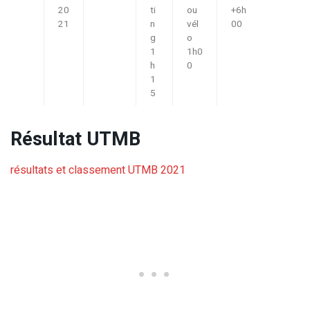
20
ti
ou
+6h
21
n
vél
00
g
o
1
1h0
h
0
1
5
Résultat UTMB
résultats et classement UTMB 2021