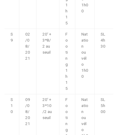
1
1h0
h
0
1
5
S
02
20′ +
F
Nat
SL
9
/0
3*8/
o
atio
4h
8/
2 au
o
n
30
20
seuil
ti
ou
21
n
vél
g
o
1
1h0
h
0
1
5
S
09
20′ +
F
Nat
SL
1
/0
3*10
o
atio
5h
0
8/
/2 au
o
n
00
20
seuil
ti
ou
21
n
vél
g
o