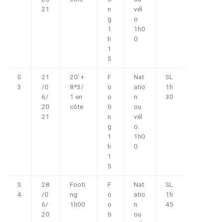
21
n
vél
g
o
1
1h0
h
0
1
5
S
21
20′ +
F
Nat
SL
3
/0
8*3/
o
atio
1h
6/
1 en
o
n
30
20
côte
ti
ou
21
n
vél
g
o
1
1h0
h
0
1
5
S
28
Footi
F
Nat
SL
4
/0
ng
o
atio
1h
6/
1h00
o
n
45
20
ti
ou