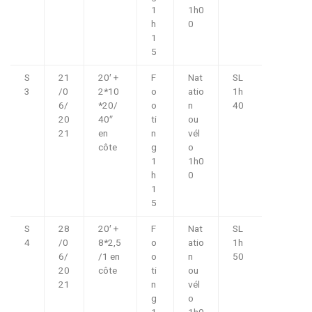
1
1h0
h
0
1
5
S
21
20′ +
F
Nat
SL
3
/0
2*10
o
atio
1h
6/
*20/
o
n
40
20
40″
ti
ou
21
en
n
vél
côte
g
o
1
1h0
h
0
1
5
S
28
20′ +
F
Nat
SL
4
/0
8*2,5
o
atio
1h
6/
/1 en
o
n
50
20
côte
ti
ou
21
n
vél
g
o