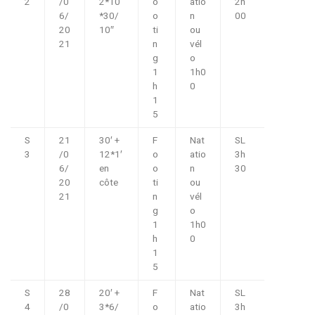
2
/0
2*10
o
atio
2h
6/
*30/
o
n
00
20
10″
ti
ou
21
n
vél
g
o
1
1h0
h
0
1
5
S
21
30′ +
F
Nat
SL
3
/0
12*1′
o
atio
3h
6/
en
o
n
30
20
côte
ti
ou
21
n
vél
g
o
1
1h0
h
0
1
5
S
28
20′ +
F
Nat
SL
4
/0
3*6/
o
atio
3h