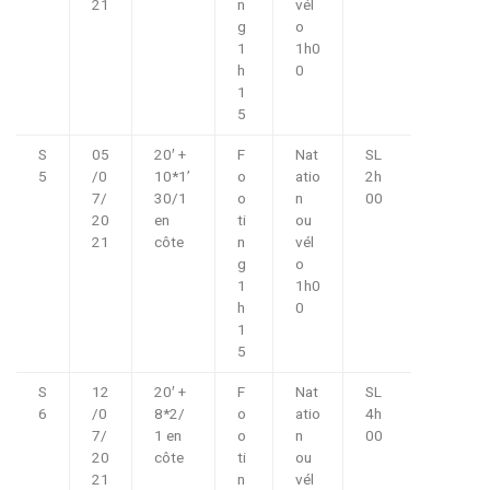
21
n
vél
g
o
1
1h0
h
0
1
5
S
05
20′ +
F
Nat
SL
5
/0
10*1’
o
atio
2h
7/
30/1
o
n
00
20
en
ti
ou
21
côte
n
vél
g
o
1
1h0
h
0
1
5
S
12
20′ +
F
Nat
SL
6
/0
8*2/
o
atio
4h
7/
1 en
o
n
00
20
côte
ti
ou
21
n
vél