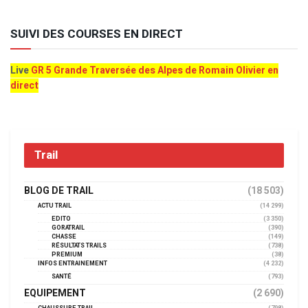
SUIVI DES COURSES EN DIRECT
Live
GR 5 Grande Traversée des Alpes de Romain Olivier en
direct
Trail
BLOG DE TRAIL
(18 503)
ACTU TRAIL
(14 299)
EDITO
(3 350)
GORATRAIL
(390)
CHASSE
(149)
RÉSULTATS TRAILS
(738)
PREMIUM
(38)
INFOS ENTRAINEMENT
(4 232)
SANTÉ
(793)
EQUIPEMENT
(2 690)