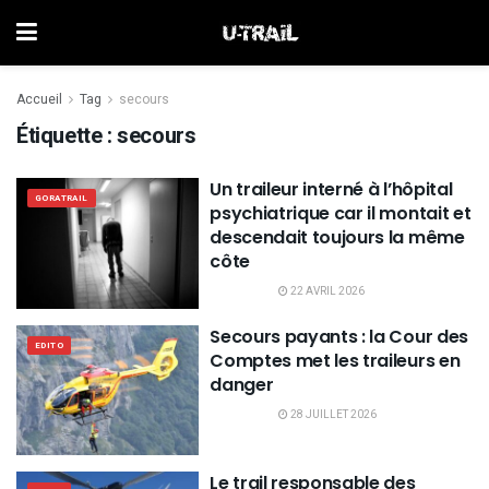
Accueil
Tag
secours
Étiquette :
secours
Un traileur interné à l’hôpital
GORATRAIL
psychiatrique car il montait et
descendait toujours la même
côte
22 AVRIL 2026
Secours payants : la Cour des
EDITO
Comptes met les traileurs en
danger
28 JUILLET 2026
Le trail responsable des