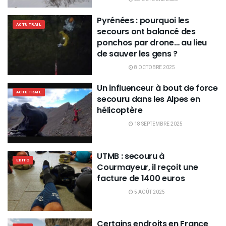
Pyrénées : pourquoi les
ACTU TRAIL
secours ont balancé des
ponchos par drone… au lieu
de sauver les gens ?
8 OCTOBRE 2025
Un influenceur à bout de force
ACTU TRAIL
secouru dans les Alpes en
hélicoptère
18 SEPTEMBRE 2025
UTMB : secouru à
EDITO
Courmayeur, il reçoit une
facture de 1400 euros
5 AOÛT 2025
Certains endroits en France