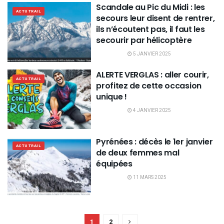
Scandale au Pic du Midi : les
ACTU TRAIL
secours leur disent de rentrer,
ils n’écoutent pas, il faut les
secourir par hélicoptère
5 JANVIER 2025
ALERTE VERGLAS : aller courir,
ACTU TRAIL
profitez de cette occasion
unique !
4 JANVIER 2025
Pyrénées : décès le 1er janvier
ACTU TRAIL
de deux femmes mal
équipées
11 MARS 2025
1
2