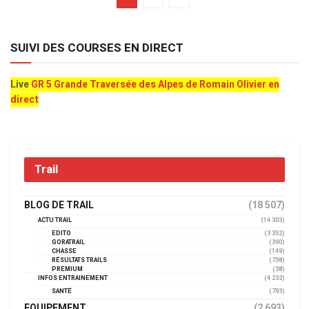
SUIVI DES COURSES EN DIRECT
Live
GR 5 Grande Traversée des Alpes de Romain Olivier en
direct
Trail
BLOG DE TRAIL
(18 507)
ACTU TRAIL
(14 303)
EDITO
(3 352)
GORATRAIL
(390)
CHASSE
(149)
RÉSULTATS TRAILS
(738)
PREMIUM
(38)
INFOS ENTRAINEMENT
(4 232)
SANTÉ
(793)
EQUIPEMENT
(2 693)