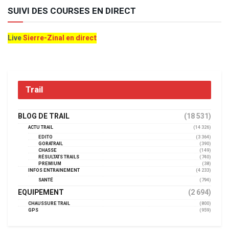
SUIVI DES COURSES EN DIRECT
Live
Sierre-Zinal en direct
Trail
BLOG DE TRAIL
(18 531)
ACTU TRAIL
(14 326)
EDITO
(3 364)
GORATRAIL
(390)
CHASSE
(149)
RÉSULTATS TRAILS
(740)
PREMIUM
(38)
INFOS ENTRAINEMENT
(4 233)
SANTÉ
(794)
EQUIPEMENT
(2 694)
CHAUSSURE TRAIL
(800)
GPS
(959)