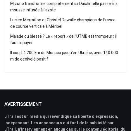
Mizuno transforme complètement sa Daichi : elle passe à la
mousse infusée à l’azote
Lucien Mermillon et Christel Dewalle champions de France
de course verticale à Méribel
Malade ou blessé ? Le « report » de l’UTMB est trompeur : il
faut repayer
Il court 4 200 km de Monaco jusqu’en Ukraine, avec 140 000
m de dénivelé positif
AVERTISSEMENT
uTrail est un media qui revendique sa liberté d'expression,
indépendant. Les annonceurs qui font de la publicité sur
uTrail, n'interviennent en aucun cas sur le contenu éditorial du