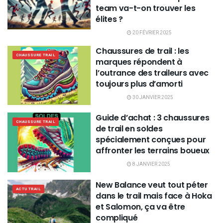
team va-t-on trouver les
élites ?
20 FÉVRIER 2025
Chaussures de trail : les
CHAUSSURE TRAIL
marques répondent à
l’outrance des traileurs avec
toujours plus d’amorti
30 JANVIER 2025
Guide d’achat : 3 chaussures
CHAUSSURE TRAIL
de trail en soldes
spécialement conçues pour
affronter les terrains boueux
8 JANVIER 2025
New Balance veut tout péter
ACTU TRAIL
dans le trail mais face à Hoka
et Salomon, ça va être
compliqué