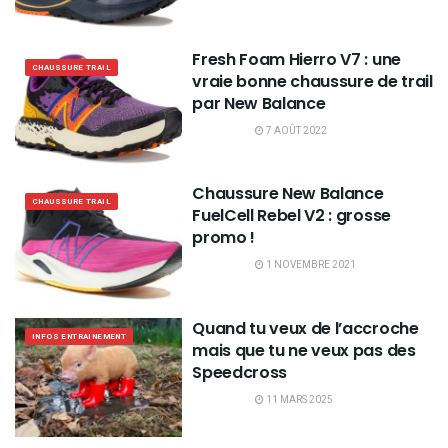
Fresh Foam Hierro V7 : une
CHAUSSURE TRAIL
vraie bonne chaussure de trail
par New Balance
7 AOÛT 2022
Chaussure New Balance
CHAUSSURE TRAIL
FuelCell Rebel V2 : grosse
promo !
1 NOVEMBRE 2021
Quand tu veux de l’accroche
INFOS ENTRAINEMENT
mais que tu ne veux pas des
Speedcross
11 MARS 2025