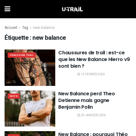
Accueil
Tag
new balance
Étiquette :
new balance
Chaussures de trail : est-ce
CHAUSSURE TRAIL
que les New Balance Hierro v9
sont bien ?
13 FÉVRIER 2026
New Balance perd Theo
EDITO
Detienne mais gagne
Benjamin Polin
29 JANVIER 2026
New Balance : pourquoi Théo