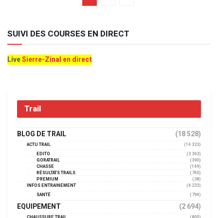
SUIVI DES COURSES EN DIRECT
Live
Sierre-Zinal en direct
Trail
BLOG DE TRAIL
(18 528)
ACTU TRAIL
(14 323)
EDITO
(3 363)
GORATRAIL
(390)
CHASSE
(149)
RÉSULTATS TRAILS
(740)
PREMIUM
(38)
INFOS ENTRAINEMENT
(4 233)
SANTÉ
(794)
EQUIPEMENT
(2 694)
CHAUSSURE TRAIL
(800)