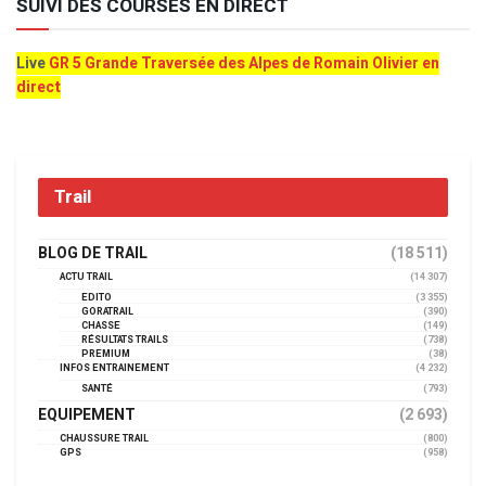
SUIVI DES COURSES EN DIRECT
Live
GR 5 Grande Traversée des Alpes de Romain Olivier en
direct
Trail
BLOG DE TRAIL
(18 511)
ACTU TRAIL
(14 307)
EDITO
(3 355)
GORATRAIL
(390)
CHASSE
(149)
RÉSULTATS TRAILS
(738)
PREMIUM
(38)
INFOS ENTRAINEMENT
(4 232)
SANTÉ
(793)
EQUIPEMENT
(2 693)
CHAUSSURE TRAIL
(800)
GPS
(958)