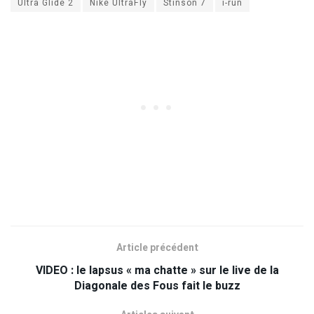
Ultra Glide 2
Nike UltraFly
Stinson 7
i-run
Article précédent
VIDEO : le lapsus « ma chatte » sur le live de la
Diagonale des Fous fait le buzz