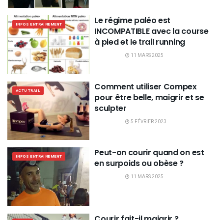
Le régime paléo est
INFOS ENTRAINEMENT
INCOMPATIBLE avec la course
à pied et le trail running
11 MARS 2025
Comment utiliser Compex
ACTU TRAIL
pour être belle, maigrir et se
sculpter
5 FÉVRIER 2023
Peut-on courir quand on est
INFOS ENTRAINEMENT
en surpoids ou obèse ?
11 MARS 2025
Courir fait-il maigrir ?