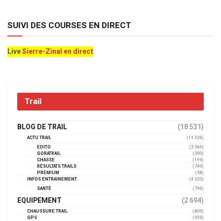
SUIVI DES COURSES EN DIRECT
Live
Sierre-Zinal en direct
Trail
BLOG DE TRAIL
(18 531)
ACTU TRAIL
(14 326)
EDITO
(3 364)
GORATRAIL
(390)
CHASSE
(149)
RÉSULTATS TRAILS
(740)
PREMIUM
(38)
INFOS ENTRAINEMENT
(4 233)
SANTÉ
(794)
EQUIPEMENT
(2 694)
CHAUSSURE TRAIL
(800)
GPS
(959)