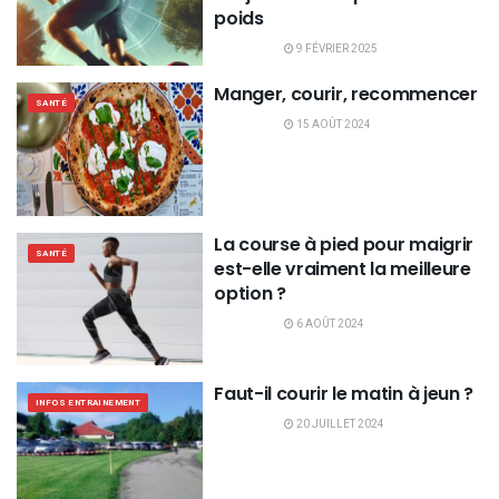
poids
9 FÉVRIER 2025
Manger, courir, recommencer
SANTÉ
15 AOÛT 2024
La course à pied pour maigrir
SANTÉ
est-elle vraiment la meilleure
option ?
6 AOÛT 2024
Faut-il courir le matin à jeun ?
INFOS ENTRAINEMENT
20 JUILLET 2024