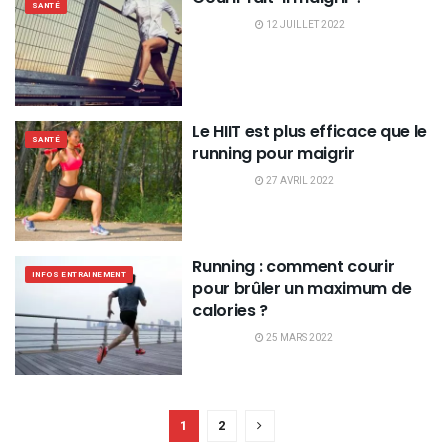
SANTÉ
12 JUILLET 2022
Le HIIT est plus efficace que le
SANTÉ
running pour maigrir
27 AVRIL 2022
Running : comment courir
INFOS ENTRAINEMENT
pour brûler un maximum de
calories ?
25 MARS 2022
1
2