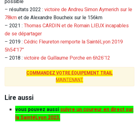
possible
– résultats 2022 :
victoire de Andreu Simon Aymerich sur le
78km
et de Alexandre Boucheix sur le 156km
– 2021 :
Thomas CARDIN et de Romain LIEUX incapables
de se départager
– 2019 :
Cédric Fleureton remporte la SaintéLyon 2019
5h54’17”
– 2018 :
victoire de Guillaume Porche en 6h26’12
COMMANDEZ VOTRE ÉQUIPEMENT TRAIL
MAINTENANT
Lire aussi
vous pouvez aussi
suivre un coureur en direct sur
la SaintéLyon 2023
.