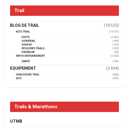
Trail
BLOG DE TRAIL
(18 532)
ACTU TRAIL
(14 327)
EDITO
(3 364)
GORATRAIL
(390)
CHASSE
(149)
RÉSULTATS TRAILS
(740)
PREMIUM
(38)
INFOS ENTRAINEMENT
(4 233)
SANTÉ
(794)
EQUIPEMENT
(2 694)
CHAUSSURE TRAIL
(800)
GPS
(959)
Trails & Marathons
UTMB