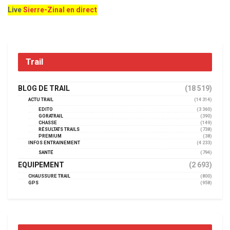
Live
Sierre-Zinal en direct
Trail
BLOG DE TRAIL
(18 519)
ACTU TRAIL
(14 314)
EDITO
(3 360)
GORATRAIL
(390)
CHASSE
(149)
RÉSULTATS TRAILS
(738)
PREMIUM
(38)
INFOS ENTRAINEMENT
(4 233)
SANTÉ
(794)
EQUIPEMENT
(2 693)
CHAUSSURE TRAIL
(800)
GPS
(958)