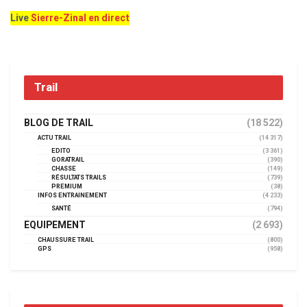
Live
Sierre-Zinal en direct
Trail
BLOG DE TRAIL
(18 522)
ACTU TRAIL
(14 317)
EDITO
(3 361)
GORATRAIL
(390)
CHASSE
(149)
RÉSULTATS TRAILS
(739)
PREMIUM
(38)
INFOS ENTRAINEMENT
(4 233)
SANTÉ
(794)
EQUIPEMENT
(2 693)
CHAUSSURE TRAIL
(800)
GPS
(958)