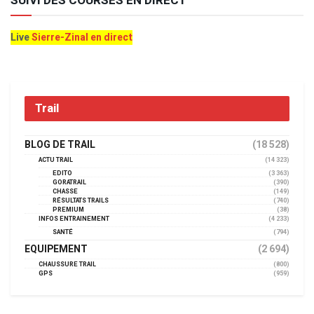
SUIVI DES COURSES EN DIRECT
Live
Sierre-Zinal en direct
Trail
BLOG DE TRAIL
(18 528)
ACTU TRAIL
(14 323)
EDITO
(3 363)
GORATRAIL
(390)
CHASSE
(149)
RÉSULTATS TRAILS
(740)
PREMIUM
(38)
INFOS ENTRAINEMENT
(4 233)
SANTÉ
(794)
EQUIPEMENT
(2 694)
CHAUSSURE TRAIL
(800)
GPS
(959)