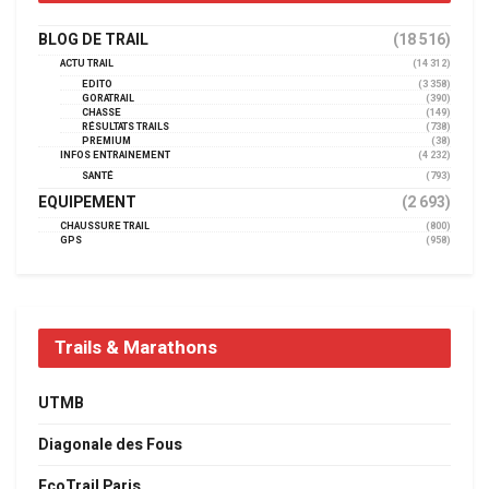
BLOG DE TRAIL
(18 516)
ACTU TRAIL
(14 312)
EDITO
(3 358)
GORATRAIL
(390)
CHASSE
(149)
RÉSULTATS TRAILS
(738)
PREMIUM
(38)
INFOS ENTRAINEMENT
(4 232)
SANTÉ
(793)
EQUIPEMENT
(2 693)
CHAUSSURE TRAIL
(800)
GPS
(958)
Trails & Marathons
UTMB
Diagonale des Fous
EcoTrail Paris