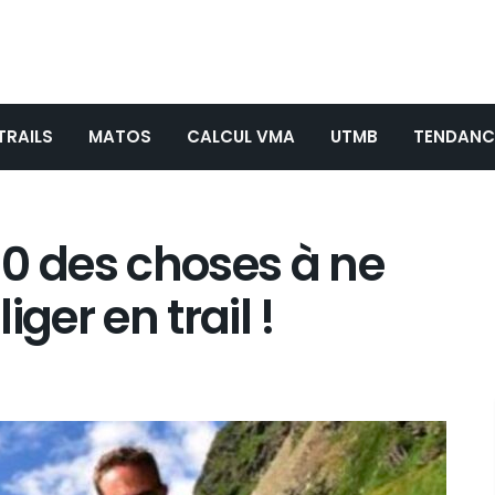
TRAILS
MATOS
CALCUL VMA
UTMB
TENDANC
 10 des choses à ne
ger en trail !