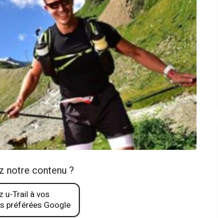
z notre contenu ?
 u-Trail à vos
s préférées Google