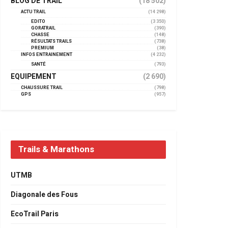
BLOG DE TRAIL
(18 502)
ACTU TRAIL
(14 298)
EDITO
(3 350)
GORATRAIL
(390)
CHASSE
(148)
RÉSULTATS TRAILS
(738)
PREMIUM
(38)
INFOS ENTRAINEMENT
(4 232)
SANTÉ
(793)
EQUIPEMENT
(2 690)
CHAUSSURE TRAIL
(798)
GPS
(957)
Trails & Marathons
UTMB
Diagonale des Fous
EcoTrail Paris