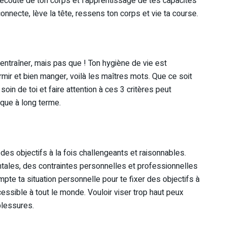
’écoute de ton corps et l’apprentissage de tes capacités
nnecte, lève la tête, ressens ton corps et vie ta course.
’entraîner, mais pas que ! Ton hygiène de vie est
rmir et bien manger, voilà les maîtres mots. Que ce soit
soin de toi et faire attention à ces 3 critères peut
ique à long terme.
 des objectifs à la fois challengeants et raisonnables.
ntales, des contraintes personnelles et professionnelles
pte ta situation personnelle pour te fixer des objectifs à
accessible à tout le monde. Vouloir viser trop haut peux
blessures.