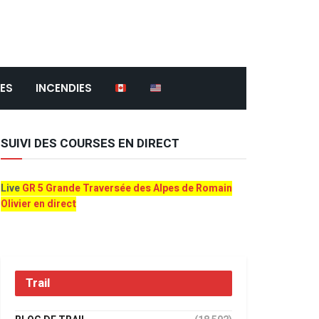
ES
INCENDIES
SUIVI DES COURSES EN DIRECT
Live
GR 5 Grande Traversée des Alpes de Romain
Olivier en direct
Trail