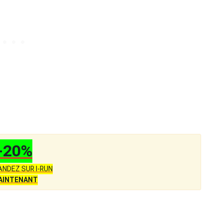
-20%
NDEZ SUR I-RUN
AINTENANT