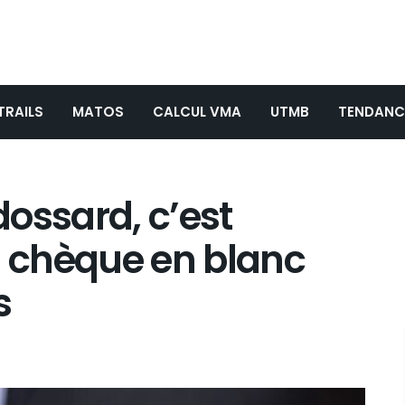
TRAILS
MATOS
CALCUL VMA
UTMB
TENDANC
 dossard, c’est
 chèque en blanc
s