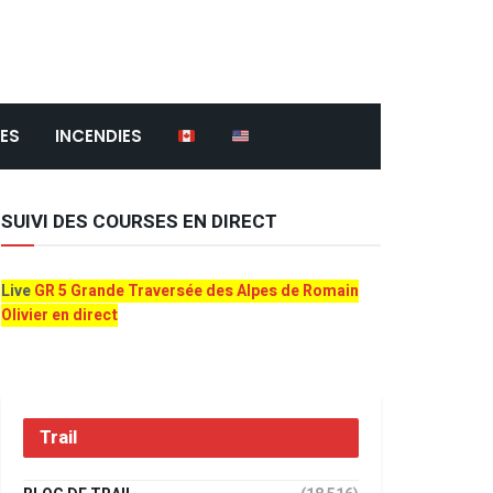
ES
INCENDIES
SUIVI DES COURSES EN DIRECT
Live
GR 5 Grande Traversée des Alpes de Romain
Olivier en direct
Trail