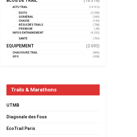
BLOG DE TRAIL
(18 516)
ACTU TRAIL
(14 312)
EDITO
(3 358)
GORATRAIL
(390)
CHASSE
(149)
RÉSULTATS TRAILS
(738)
PREMIUM
(38)
INFOS ENTRAINEMENT
(4 232)
SANTÉ
(793)
EQUIPEMENT
(2 693)
CHAUSSURE TRAIL
(800)
GPS
(958)
Trails & Marathons
UTMB
Diagonale des Fous
EcoTrail Paris