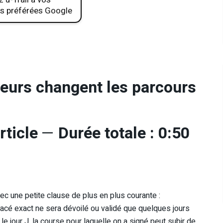
s préférées Google
eurs changent les parcours
rticle
—
Durée totale : 0:50
avec une petite clause de plus en plus courante :
tracé exact ne sera dévoilé ou validé que quelques jours
 le jour J, la course pour laquelle on a signé peut subir de