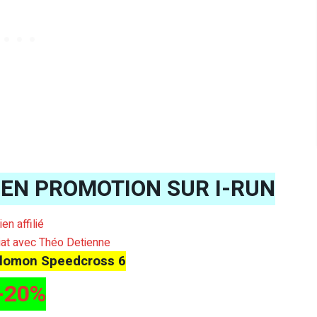
 EN PROMOTION SUR I-RUN
lien affilié
iat avec Théo Detienne
lomon Speedcross 6
-20%