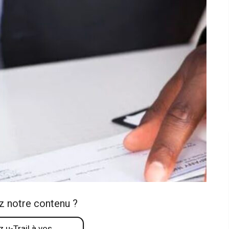
z notre contenu ?
 u-Trail à vos