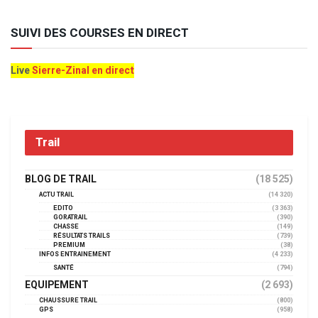
SUIVI DES COURSES EN DIRECT
Live
Sierre-Zinal en direct
Trail
BLOG DE TRAIL
(18 525)
ACTU TRAIL
(14 320)
EDITO
(3 363)
GORATRAIL
(390)
CHASSE
(149)
RÉSULTATS TRAILS
(739)
PREMIUM
(38)
INFOS ENTRAINEMENT
(4 233)
SANTÉ
(794)
EQUIPEMENT
(2 693)
CHAUSSURE TRAIL
(800)
GPS
(958)