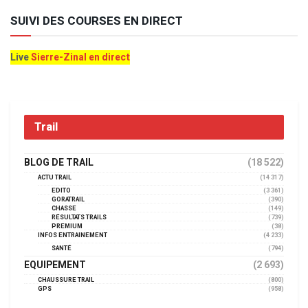
SUIVI DES COURSES EN DIRECT
Live
Sierre-Zinal en direct
Trail
BLOG DE TRAIL
(18 522)
ACTU TRAIL
(14 317)
EDITO
(3 361)
GORATRAIL
(390)
CHASSE
(149)
RÉSULTATS TRAILS
(739)
PREMIUM
(38)
INFOS ENTRAINEMENT
(4 233)
SANTÉ
(794)
EQUIPEMENT
(2 693)
CHAUSSURE TRAIL
(800)
GPS
(958)