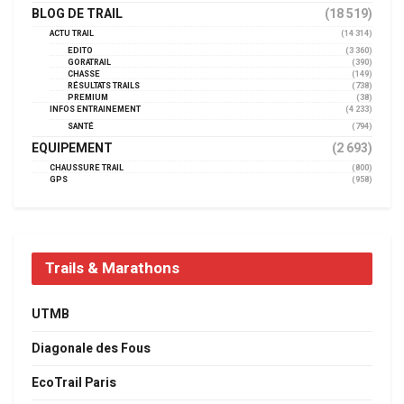
BLOG DE TRAIL
(18 519)
ACTU TRAIL
(14 314)
EDITO
(3 360)
GORATRAIL
(390)
CHASSE
(149)
RÉSULTATS TRAILS
(738)
PREMIUM
(38)
INFOS ENTRAINEMENT
(4 233)
SANTÉ
(794)
EQUIPEMENT
(2 693)
CHAUSSURE TRAIL
(800)
GPS
(958)
Trails & Marathons
UTMB
Diagonale des Fous
EcoTrail Paris