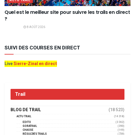
ACTU TRAIL
Quel est le meilleur site pour suivre les trails en direct
?
8 AOÛT 2026
SUIVI DES COURSES EN DIRECT
Live
Sierre-Zinal en direct
Trail
BLOG DE TRAIL
(18 523)
ACTU TRAIL
(14 318)
EDITO
(3 362)
GORATRAIL
(390)
CHASSE
(149)
RÉSULTATS TRAILS
(739)