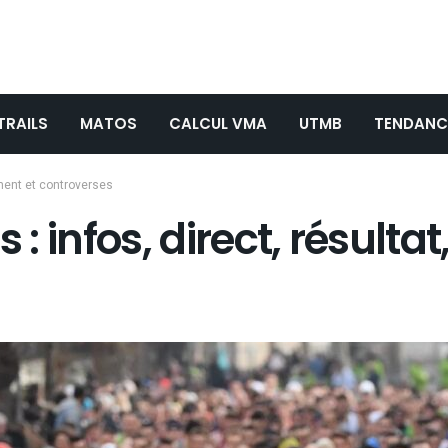
TRAILS
MATOS
CALCUL VMA
UTMB
TENDANC
nement et controverses
 : infos, direct, résult