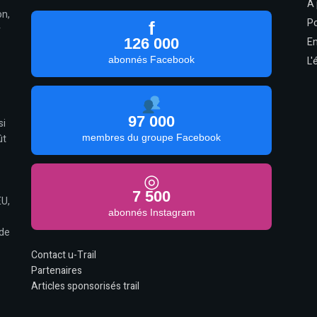
À
on,
Po
f
r
126 000
En
abonnés Facebook
L'
97 000
si
ût
membres du groupe Facebook
◎
7 500
U,
abonnés Instagram
 de
Contact u-Trail
Partenaires
Articles sponsorisés trail