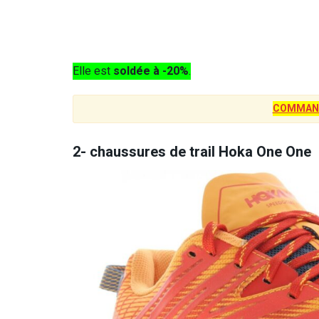
Elle est
soldée à -20%
.
COMMAN
2- chaussures de trail Hoka One One