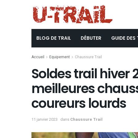
BLOG DE TRAIL
DÉBUTER
GUIDE DES 
Accueil
Equipement
Chaussure Trail
Soldes trail hiver 
meilleures chauss
coureurs lourds
11 janvier 2023
dans
Chaussure Trail