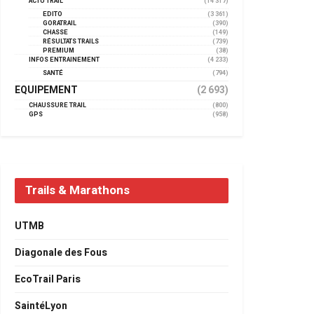
ACTU TRAIL
(14 317)
EDITO
(3 361)
GORATRAIL
(390)
CHASSE
(149)
RÉSULTATS TRAILS
(739)
PREMIUM
(38)
INFOS ENTRAINEMENT
(4 233)
SANTÉ
(794)
EQUIPEMENT
(2 693)
CHAUSSURE TRAIL
(800)
GPS
(958)
Trails & Marathons
UTMB
Diagonale des Fous
EcoTrail Paris
SaintéLyon