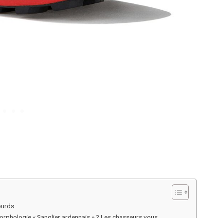
ourds
 morphologie « Sanglier ardennais » ? Les chasseurs vous