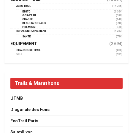
ACTU TRAIL
(14 326)
EDITO
(3 364)
GORATRAIL
(390)
CHASSE
(149)
RÉSULTATS TRAILS
(740)
PREMIUM
(38)
INFOS ENTRAINEMENT
(4 233)
SANTÉ
(794)
EQUIPEMENT
(2 694)
CHAUSSURE TRAIL
(800)
GPS
(959)
Trails & Marathons
UTMB
Diagonale des Fous
EcoTrail Paris
SaintéLyon