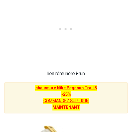
lien rémunéré i-run
chaussure Nike Pegasus Trail 5
-25%
COMMANDEZ SUR I-RUN
MAINTENANT