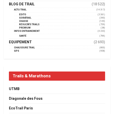
BLOG DE TRAIL
(18 522)
ACTU TRAIL
(14 317)
EDITO
(3 361)
GORATRAIL
(390)
CHASSE
(149)
RÉSULTATS TRAILS
(739)
PREMIUM
(38)
INFOS ENTRAINEMENT
(4 233)
SANTÉ
(794)
EQUIPEMENT
(2 693)
CHAUSSURE TRAIL
(800)
GPS
(958)
Trails & Marathons
UTMB
Diagonale des Fous
EcoTrail Paris