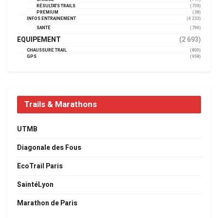
RÉSULTATS TRAILS
(739)
PREMIUM
(38)
INFOS ENTRAINEMENT
(4 233)
SANTÉ
(794)
EQUIPEMENT
(2 693)
CHAUSSURE TRAIL
(800)
GPS
(958)
Trails & Marathons
UTMB
Diagonale des Fous
EcoTrail Paris
SaintéLyon
Marathon de Paris