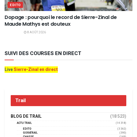
EDITO
Dopage : pourquoi le record de Sierre-Zinal de
Maude Mathys est douteux
8 AOÛT 2026
SUIVI DES COURSES EN DIRECT
Live
Sierre-Zinal en direct
Trail
BLOG DE TRAIL
(18 523)
ACTU TRAIL
(14 318)
EDITO
(3 362)
GORATRAIL
(390)
CHASSE
(149)