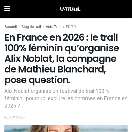
Accueil
Blog de trail
Actu Trail
EDITO
En France en 2026 : le trail
100% féminin qu’organise
Alix Noblat, la compagne
de Mathieu Blanchard,
pose question.
Alix Noblat organise un festival de trail 100 %
féminin : pourquoi exclure les hommes en France en
2026 ?
23 juin 2026