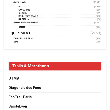
ACTU TRAIL
(14 314)
EDITO
(3 360)
GORATRAIL
(390)
CHASSE
(149)
RÉSULTATS TRAILS
(738)
PREMIUM
(38)
INFOS ENTRAINEMENT
(4 233)
SANTÉ
(794)
EQUIPEMENT
(2 693)
CHAUSSURE TRAIL
(800)
GPS
(958)
Trails & Marathons
UTMB
Diagonale des Fous
EcoTrail Paris
SaintéLyon