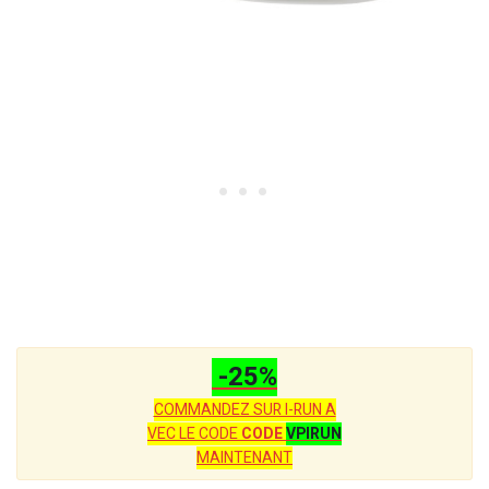
-25%
COMMANDEZ SUR I-RUN A
VEC LE CODE
CODE
VPIRUN
MAINTENANT