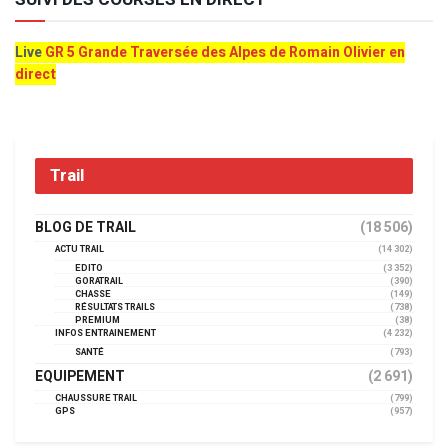
Live
GR 5 Grande Traversée des Alpes de Romain Olivier en
direct
Trail
BLOG DE TRAIL
(18 506)
ACTU TRAIL
(14 302)
EDITO
(3 352)
GORATRAIL
(390)
CHASSE
(149)
RÉSULTATS TRAILS
(738)
PREMIUM
(38)
INFOS ENTRAINEMENT
(4 232)
SANTÉ
(793)
EQUIPEMENT
(2 691)
CHAUSSURE TRAIL
(799)
GPS
(957)