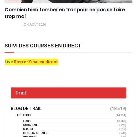
Combien bien tomber en trail pour ne pas se faire
trop mal
4 AOÛT 2026
SUIVI DES COURSES EN DIRECT
Live
Sierre-Zinal en direct
Trail
BLOG DE TRAIL
(18 519)
ACTU TRAIL
(14 314)
EDITO
(3 360)
GORATRAIL
(390)
CHASSE
(149)
RÉSULTATS TRAILS
(738)