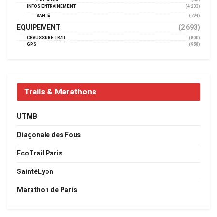
PREMIUM
(38)
INFOS ENTRAINEMENT
(4 233)
SANTÉ
(794)
EQUIPEMENT
(2 693)
CHAUSSURE TRAIL
(800)
GPS
(958)
Trails & Marathons
UTMB
Diagonale des Fous
EcoTrail Paris
SaintéLyon
Marathon de Paris