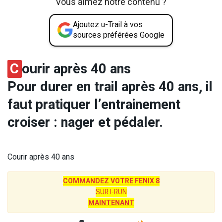
Vous aimez notre contenu ?
Ajoutez u-Trail à vos
sources préférées Google
C
ourir après 40 ans
Pour durer en trail après 40 ans, il
faut pratiquer l’entrainement
croiser : nager et pédaler.
Courir après 40 ans
COMMANDEZ VOTRE FENIX 8
SUR I-RUN
MAINTENANT