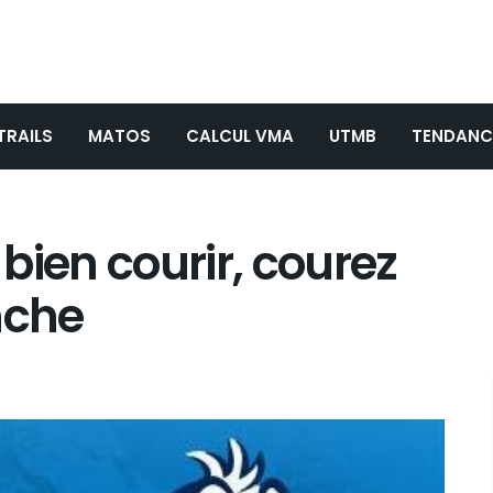
TRAILS
MATOS
CALCUL VMA
UTMB
TENDANC
bien courir, courez
nche