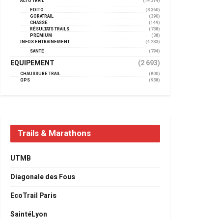
ACTU TRAIL
(14 314)
EDITO
(3 360)
GORATRAIL
(390)
CHASSE
(149)
RÉSULTATS TRAILS
(738)
PREMIUM
(38)
INFOS ENTRAINEMENT
(4 233)
SANTÉ
(794)
EQUIPEMENT
(2 693)
CHAUSSURE TRAIL
(800)
GPS
(958)
Trails & Marathons
UTMB
Diagonale des Fous
EcoTrail Paris
SaintéLyon