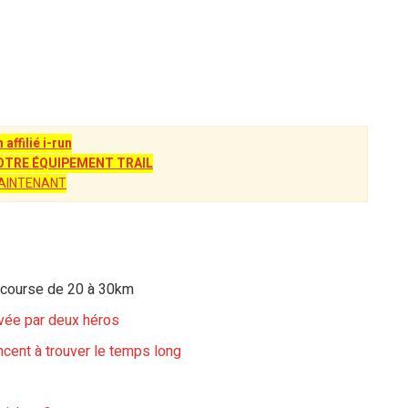
n affilié i-run
TRE ÉQUIPEMENT TRAIL
AINTENANT
 course de 20 à 30km
uvée par deux héros
cent à trouver le temps long