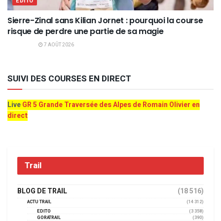
EDITO
Sierre-Zinal sans Kilian Jornet : pourquoi la course
risque de perdre une partie de sa magie
7 AOÛT 2026
SUIVI DES COURSES EN DIRECT
Live
GR 5 Grande Traversée des Alpes de Romain Olivier en
direct
Trail
BLOG DE TRAIL
(18 516)
ACTU TRAIL
(14 312)
EDITO
(3 358)
GORATRAIL
(390)