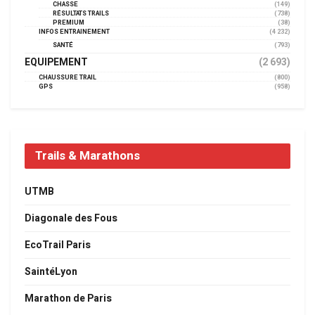
CHASSE
(149)
RÉSULTATS TRAILS
(738)
PREMIUM
(38)
INFOS ENTRAINEMENT
(4 232)
SANTÉ
(793)
EQUIPEMENT
(2 693)
CHAUSSURE TRAIL
(800)
GPS
(958)
Trails & Marathons
UTMB
Diagonale des Fous
EcoTrail Paris
SaintéLyon
Marathon de Paris